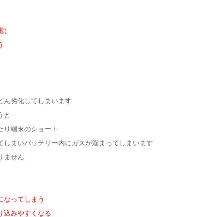
電）
う
どん劣化してしまいます
うと
たり端末のショート
てしまいバッテリー内にガスが溜まってしまいます
りません
になってしまう
り込みやすくなる