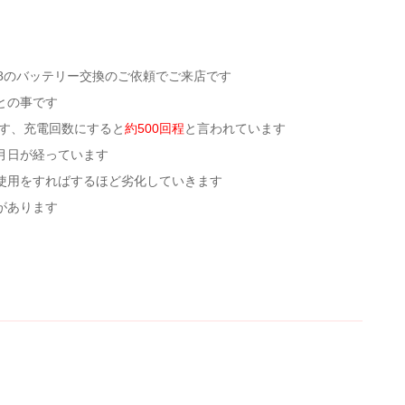
e8のバッテリー交換のご依頼でご来店です
との事です
す、充電回数にすると
約500回程
と言われています
なり月日が経っています
使用をすればするほど劣化していきます
があります