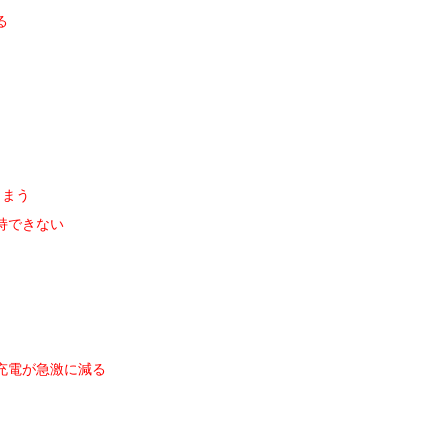
る
しまう
持できない
充電が急激に減る