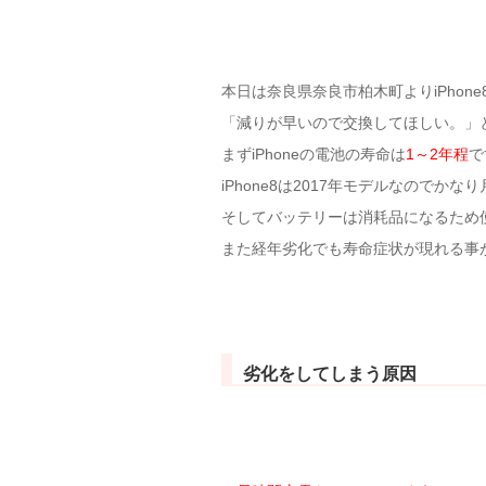
本日は奈良県奈良市柏木町よりiPhon
「減りが早いので交換してほしい。」
まずiPhoneの電池の寿命は
1～2年程
で
iPhone8は2017年モデルなのでか
そしてバッテリーは消耗品になるため
また経年劣化でも寿命症状が現れる事
劣化をしてしまう原因