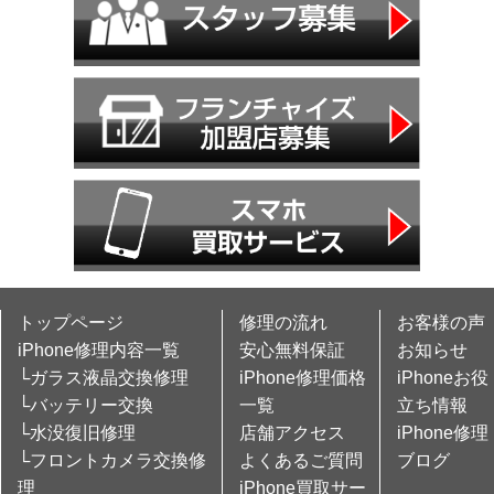
トップページ
修理の流れ
お客様の声
iPhone修理内容一覧
安心無料保証
お知らせ
└ガラス液晶交換修理
iPhone修理価格
iPhoneお役
└バッテリー交換
一覧
立ち情報
└水没復旧修理
店舗アクセス
iPhone修理
└フロントカメラ交換修
よくあるご質問
ブログ
理
iPhone買取サー