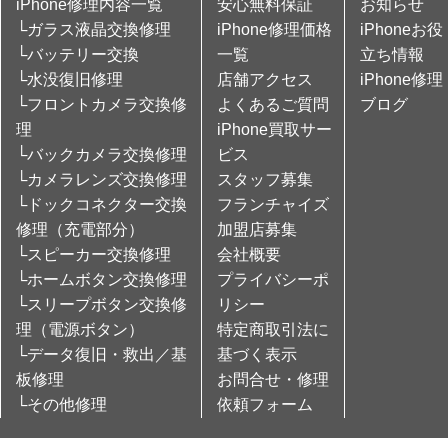
iPhone修理内容一覧
安心無料保証
お知らせ
└ガラス液晶交換修理
iPhone修理価格
iPhoneお役
└バッテリー交換
一覧
立ち情報
└水没復旧修理
店舗アクセス
iPhone修理
└フロントカメラ交換修
よくあるご質問
ブログ
理
iPhone買取サー
└バックカメラ交換修理
ビス
└カメラレンズ交換修理
スタッフ募集
└ドックコネクター交換
フランチャイズ
修理（充電部分）
加盟店募集
└スピーカー交換修理
会社概要
└ホームボタン交換修理
プライバシーポ
└スリープボタン交換修
リシー
理（電源ボタン）
特定商取引法に
└データ復旧・救出／基
基づく表示
板修理
お問合せ・修理
└その他修理
依頼フォーム