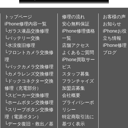
トップページ
修理の流れ
お客様の声
iPhone修理内容一覧
安心無料保証
お知らせ
└ガラス液晶交換修理
iPhone修理価格
iPhoneお役
└バッテリー交換
一覧
立ち情報
└水没復旧修理
店舗アクセス
iPhone修理
└フロントカメラ交換修
よくあるご質問
ブログ
理
iPhone買取サー
└バックカメラ交換修理
ビス
└カメラレンズ交換修理
スタッフ募集
└ドックコネクター交換
フランチャイズ
修理（充電部分）
加盟店募集
└スピーカー交換修理
会社概要
└ホームボタン交換修理
プライバシーポ
└スリープボタン交換修
リシー
理（電源ボタン）
特定商取引法に
└データ復旧・救出／基
基づく表示