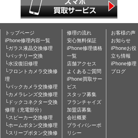
トップページ
修理の流れ
お客様の声
iPhone修理内容一覧
安心無料保証
お知らせ
└ガラス液晶交換修理
iPhone修理価格
iPhoneお役
└バッテリー交換
一覧
立ち情報
└水没復旧修理
店舗アクセス
iPhone修理
└フロントカメラ交換修
よくあるご質問
ブログ
理
iPhone買取サー
└バックカメラ交換修理
ビス
└カメラレンズ交換修理
スタッフ募集
└ドックコネクター交換
フランチャイズ
修理（充電部分）
加盟店募集
└スピーカー交換修理
会社概要
└ホームボタン交換修理
プライバシーポ
└スリープボタン交換修
リシー