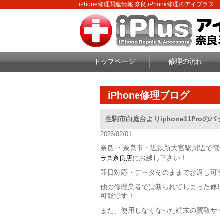
iPhone修理関連情報 奈良 iPhone修理のアイプラス
トップページ
修理の流れ
iPhone修理ブログ
生駒市白庭台よりiphone11Proの
2026/02/01
奈良 ・奈良市・近鉄新大宮駅周辺で
にお越し下さい！
ラス奈良店
即日対応・データそのままでお返し可
他の修理業者では断られてしまった修
可能です！
また、使用しなくなった端末の買取サ