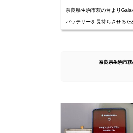
奈良県生駒市萩の台よりGala
バッテリーを長持ちさせるた
奈良県生駒市萩の