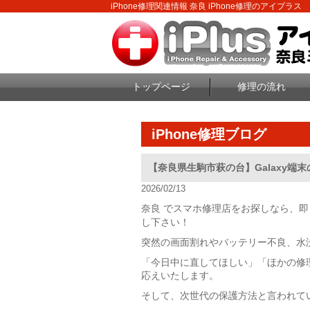
iPhone修理関連情報 奈良 iPhone修理のアイプラス
トップページ
修理の流れ
iPhone修理ブログ
【奈良県生駒市萩の台】Galaxy
2026/02/13
奈良 でスマホ修理店をお探しなら、
し下さい！
突然の画面割れやバッテリー不良、水
「今日中に直してほしい」「ほかの修
応えいたします。
そして、次世代の保護方法と言われて