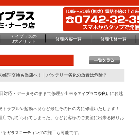
アイプラスの
修理内容一覧
修理価格一覧
3大メリット
端末の修理交換も当店へ！｜バッテリー劣化の放置は危険？
即日対応・データそのままで修理が出来る
にお越
アイプラス奈良店
没トラブルや起動不良など最短その日の内に修理いたします！
理店では断られてしまった」などお客様のご要望に出来る限りお
いる
の施工も可能です。
ガラスコーティング