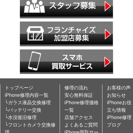
トップページ
修理の流れ
お客様の声
iPhone修理内容一覧
安心無料保証
お知らせ
└ガラス液晶交換修理
iPhone修理価格
iPhoneお役
└バッテリー交換
一覧
立ち情報
└水没復旧修理
店舗アクセス
iPhone修理
└フロントカメラ交換修
よくあるご質問
ブログ
理
iPhone買取サー