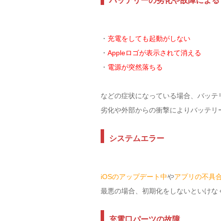
バッテリーの劣化や故障による
・
充電をしても起動がしない
・
Appleロゴが表示されて消える
・
電源が突然落ちる
などの症状になっている場合、バッテ
劣化や外部からの衝撃によりバッテリ
システムエラー
iOSのアップデート中
や
アプリの不具
最悪の場合、初期化をしないといけな
充電口パーツの故障