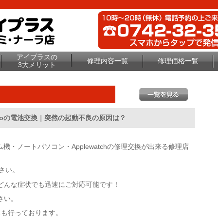
アイプラスの
修理内容一覧
修理価格一覧
3大メリット
Proの電池交換｜突然の起動不良の原因は？
d・ゲーム機・ノートパソコン・Applewatchの修理交換が出来る修理店
さい。
どんな症状でも迅速にご対応可能です！
さい。
も行っております。
ス