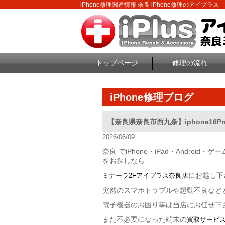
iPhone修理関連情報 奈良 iPhone修理のアイプラス
トップページ
修理の流れ
iPhone修理ブログ
【奈良県奈良市西九条】iphone16
2026/06/09
奈良 でiPhone・iPad・Androi
をお探しなら
にお越し下
ミナーラ2Fアイプラス奈良店
突然のスマホトラブルや起動不良など
電子機器のお困り事は当店にお任せ下
また不必要になった端末の
買取サービ