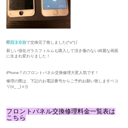
即日３０分
で交換完了致しました(^o^)丿
新しい強化ガラスフィルムも購入して頂き傷のない綺麗な画面
に生まれ変わりました！
iPhone７のフロントパネル交換修理大変人気です！
修理の際は、下記のお電話番号からご予約お願い致しますペコ
リ(o_ _)ｏ))
フロントパネル交換修理料金一覧表は
こちら