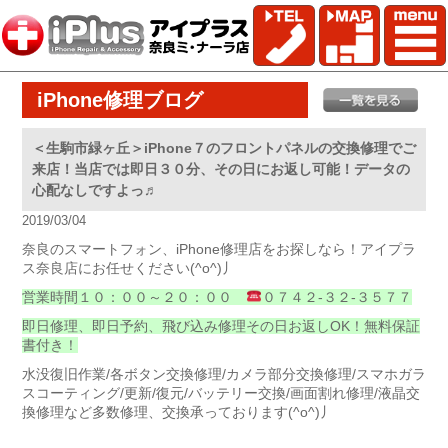
iPhone修理ブログ
＜生駒市緑ヶ丘＞iPhone７のフロントパネルの交換修理でご
来店！当店では即日３０分、その日にお返し可能！データの
心配なしですよっ♬
2019/03/04
奈良のスマートフォン、iPhone修理店をお探しなら！アイプラ
ス奈良店にお任せください(^o^)丿
営業時間１０：００～２０：００
０７４２-３２-３５７７
即日修理、即日予約、飛び込み修理その日お返しOK！無料保証
書付き！
水没復旧作業/各ボタン交換修理/カメラ部分交換修理/スマホガラ
スコーティング/更新/復元/バッテリー交換/画面割れ修理/液晶交
換修理など多数修理、交換承っております(^o^)丿