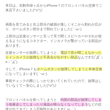
本日は、生駒市緑ヶ丘からiPhone７のフロントパネル交換でご
来店下さいました(^o^)丿
画面を見てみると右上部分の破損が激しくそこから割れが広が
り、ホームボタン部分まで割れていました(;´･ω･)
上部分は近接センサーと言って耳で聞くスピーカーやそれが使
えるようになるコネクター、インカメラが繋がっている部品が
あります。
近接センサーが故障してしまうと、
電話で音が聞こえなかった
りインカメラが故障など不具合が出やすい部品
なんですΣ(ﾟДﾟ；
≡；ﾟдﾟ)
そして、iPhone７も
ホームボタンが故障してしまうと本体交換
になってしまいます(;´･ω･)
事前チェックの際にしっかりきいてくれていたので、故障はし
ていなくて一安心しました(^o^)丿
フロントパネルを割ってしまうと、
内部の部品が故障してしま
う他暴走してしまったり液晶が映らなくなってしまう
などの症
状が出てきてしまう可能性があります(´;ω;｀)