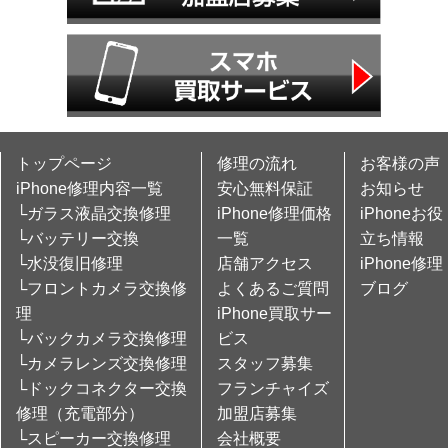
トップページ
修理の流れ
お客様の声
iPhone修理内容一覧
安心無料保証
お知らせ
└ガラス液晶交換修理
iPhone修理価格
iPhoneお役
└バッテリー交換
一覧
立ち情報
└水没復旧修理
店舗アクセス
iPhone修理
└フロントカメラ交換修
よくあるご質問
ブログ
理
iPhone買取サー
└バックカメラ交換修理
ビス
└カメラレンズ交換修理
スタッフ募集
└ドックコネクター交換
フランチャイズ
修理（充電部分）
加盟店募集
└スピーカー交換修理
会社概要